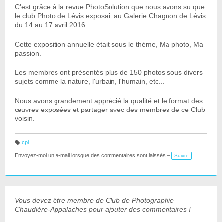
C'est grâce à la revue PhotoSolution que nous avons su que
le club Photo de Lévis exposait au Galerie Chagnon de Lévis
du 14 au 17 avril 2016.
Cette exposition annuelle était sous le thème, Ma photo, Ma
passion.
Les membres ont présentés plus de 150 photos sous divers
sujets comme la nature, l'urbain, l'humain, etc...
Nous avons grandement apprécié la qualité et le format des
œuvres exposées et partager avec des membres de ce Club
voisin.
cpl
B
ali
Envoyez-moi un e-mail lorsque des commentaires sont laissés –
Suivre
s
e
s
:
Vous devez être membre de Club de Photographie
Chaudière-Appalaches pour ajouter des commentaires !