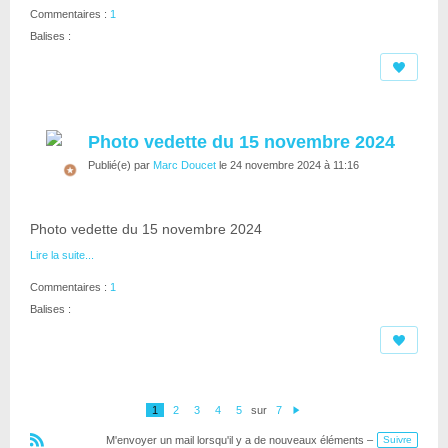
Commentaires :
1
Balises :
Photo vedette du 15 novembre 2024
Publié(e) par
Marc Doucet
le 24 novembre 2024 à 11:16
Photo vedette du 15 novembre 2024
Lire la suite...
Commentaires :
1
Balises :
1
2
3
4
5
sur
7
S
ui
M'envoyer un mail lorsqu'il y a de nouveaux éléments –
Suivre
v